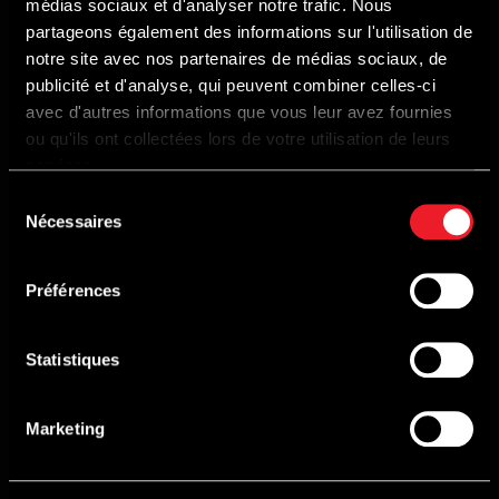
médias sociaux et d'analyser notre trafic. Nous
Route du Circuit, 55 B-4970 Francorchamps
partageons également des informations sur l'utilisation de
notre site avec nos partenaires de médias sociaux, de
TELEPHONE
publicité et d'analyse, qui peuvent combiner celles-ci
+32 087 29 37 00
avec d'autres informations que vous leur avez fournies
ou qu'ils ont collectées lors de votre utilisation de leurs
services.
CONTACT US
Sélection
CALENDAR
Nécessaires
du
Next events
consentement
Calendar 2026
Préférences
THE CIRCUIT
Statistiques
The most beautiful track on the world
Circuit news
Marketing
Environmental management