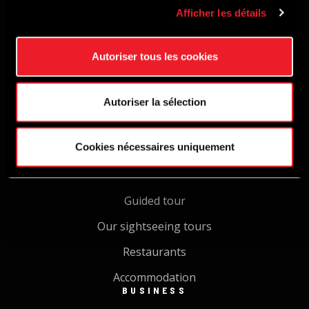
Shop
Afficher les détails
TRACK
Autoriser tous les cookies
Taxi laps
Public Driving Experience
Autoriser la sélection
Schooling & car hire
Cycl'On Track
Cookies nécessaires uniquement
VISIT
Guided tour
Our sightseeing tours
Restaurants
Accommodation
BUSINESS