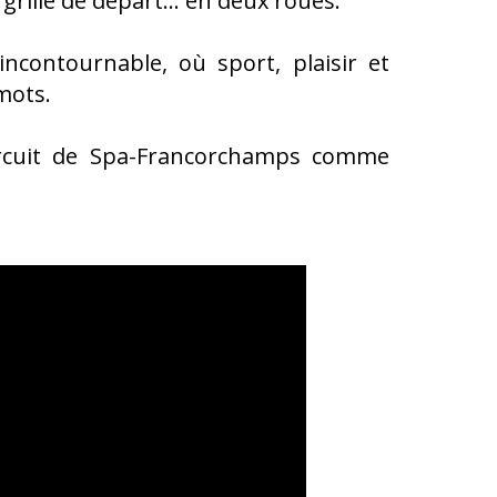
 grille de départ… en deux roues.
ncontournable, où sport, plaisir et
mots.
Circuit de Spa-Francorchamps comme