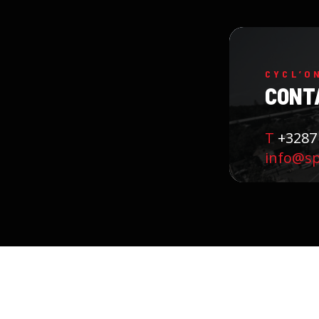
CYCL’O
CONT
T
+3287
info@s