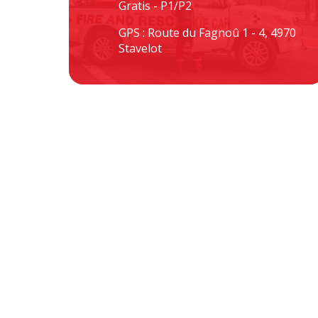
Gratis - P1/P2
GPS : Route du Fagnoû 1 - 4, 4970
Stavelot