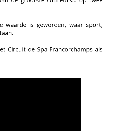
 van de grootste coureurs… op twee
e waarde is geworden, waar sport,
staan.
et Circuit de Spa-Francorchamps als