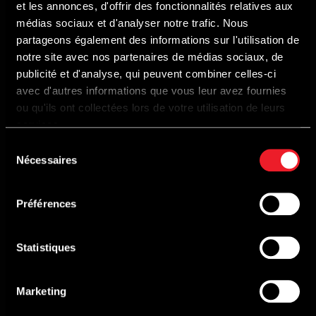
et les annonces, d'offrir des fonctionnalités relatives aux
médias sociaux et d'analyser notre trafic. Nous
ADRES
partageons également des informations sur l'utilisation de
Route du Circuit, 55 B-4970 Francorchamps
notre site avec nos partenaires de médias sociaux, de
publicité et d'analyse, qui peuvent combiner celles-ci
TELEFOON
avec d'autres informations que vous leur avez fournies
+32 087 29 37 00
ou qu'ils ont collectées lors de votre utilisation de leurs
services.
Sélection
CONTACTEER ONS
Nécessaires
du
KALENDER
consentement
Komende evenementen
Préférences
Kalender 2026
Statistiques
HET CIRCUIT
Het mooiste circuit ter wereld
Marketing
Nieuws van het circuit