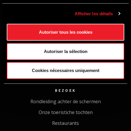
Environmental management
Afficher les détails
Shop
Autoriser tous les cookies
TRACK
Pistedopen
Autoriser la sélection
Public Driving Experience
Opleiding & verhuur van voertuigen
Cookies nécessaires uniquement
Cycl'On Track
BEZOEK
Rondleiding achter de schermen
Onze toeristiche tochten
Restaurants