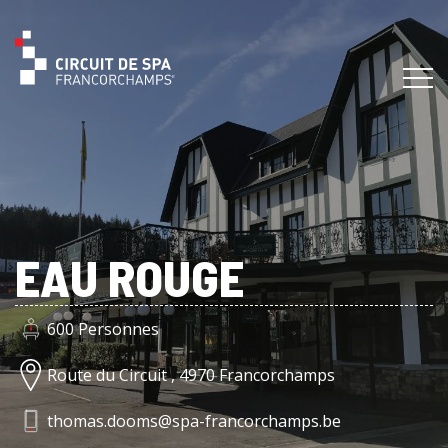
EAU ROUGE
600 Personnes
Route du Circuit , 4970 Francorchamps
thomas.dooms@spa-francorchamps.be