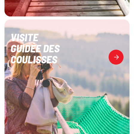
VISITE
GUIDÉE DES
COULISSES