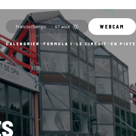
Francorchamps
07 août
WEBCAM
CALENDRIER
FORMULA 1
LE CIRCUIT
EN PIST
ES