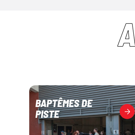
A
BAPTÊMES DE
PISTE