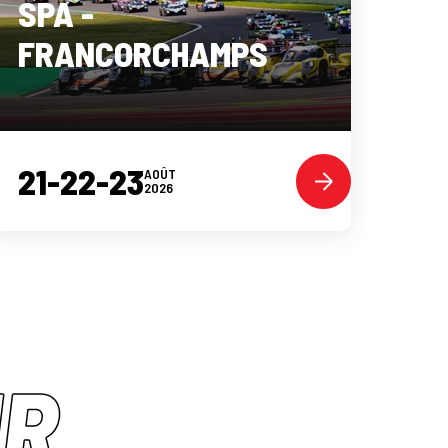
SPA -
FRANCORCHAMPS
21-22-23
AOÛT
2026
IR