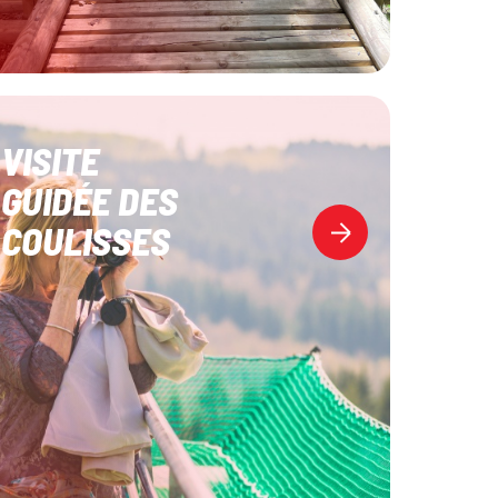
VISITE
GUIDÉE DES
COULISSES