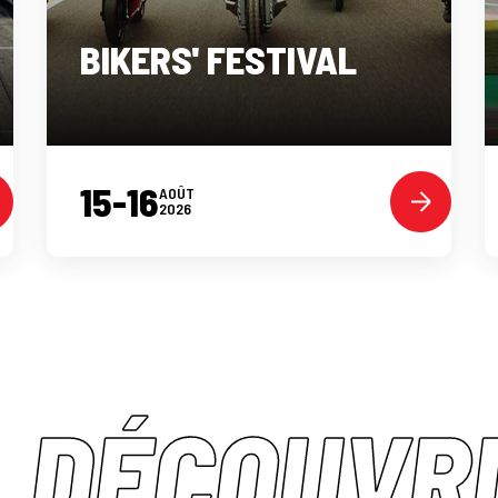
BIKERS' FESTIVAL
15-16
AOÛT
2026
 DÉCOUVR