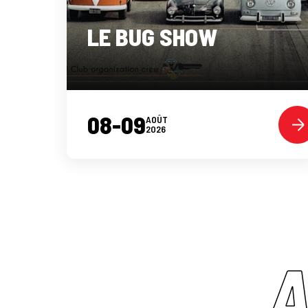
LE BUG SHOW
08-09
AOÛT
2026
A