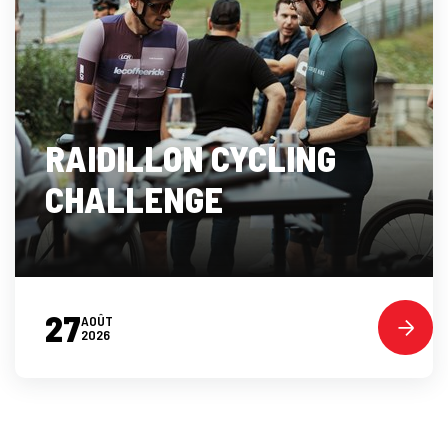
RAIDILLON CYCLING
CHALLENGE
27
AOÛT
2026