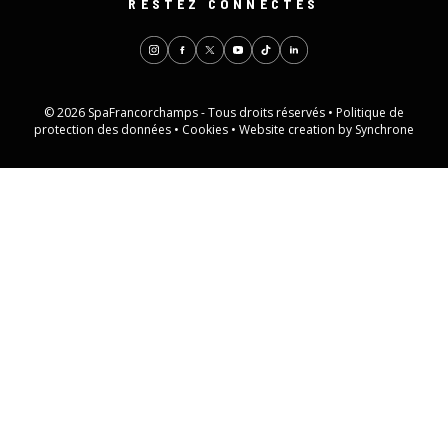
RESTEZ CONNECTÉS
© 2026 SpaFrancorchamps - Tous droits réservés •
Politique de
protection des données
•
Cookies
•
Website creation by Synchrone