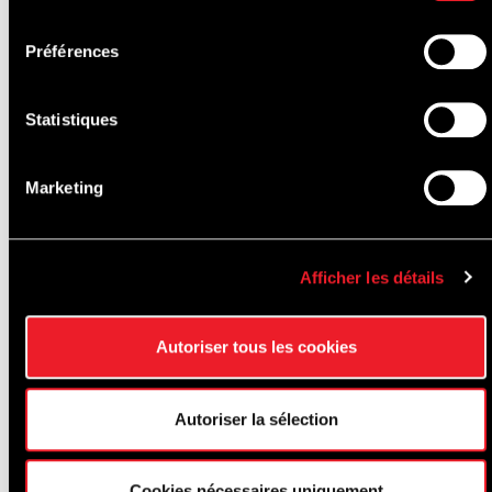
BAPTÊMES
consentement
DE PISTE
Préférences
Statistiques
Marketing
Afficher les détails
Autoriser tous les cookies
Autoriser la sélection
Cookies nécessaires uniquement