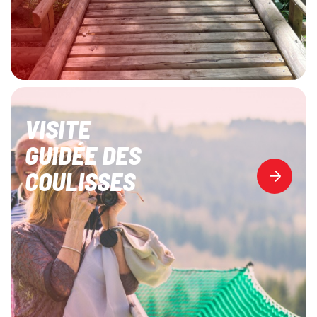
VISITE
GUIDÉE DES
COULISSES