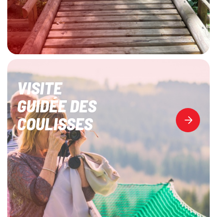
VISITE
GUIDÉE DES
COULISSES