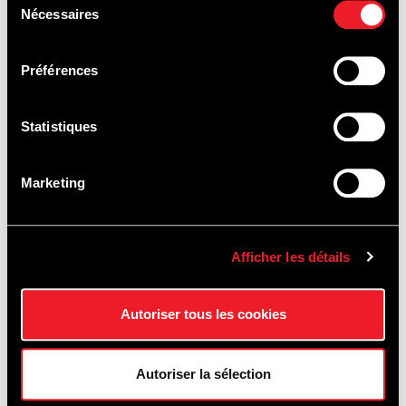
BAPTÊMES
Nécessaires
du
consentement
DE PISTE
Préférences
Statistiques
Marketing
Afficher les détails
Autoriser tous les cookies
Autoriser la sélection