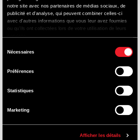
notre site avec nos partenaires de médias sociaux, de
publicité et d'analyse, qui peuvent combiner celles-ci
avec d'autres informations que vous leur avez fournies
A DÉCOUVRIR
ou qu'ils ont collectées lors de votre utilisation de leurs
services.
Sélection
Nécessaires
du
AUSSI...
consentement
Préférences
Statistiques
BAPTÊMES
DE PISTE
Marketing
Afficher les détails