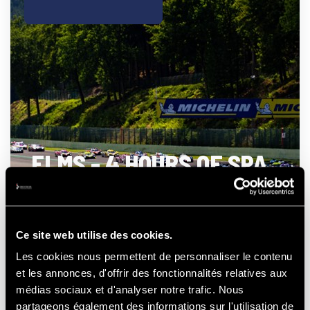
ELMS - 4 HOURS OF SPA
- FRANCORCHAMPS
Ce site web utilise des cookies.
Les cookies nous permettent de personnaliser le contenu
21-22-23
et les annonces, d'offrir des fonctionnalités relatives aux
AOÛT
2026
médias sociaux et d'analyser notre trafic. Nous
partageons également des informations sur l'utilisation de