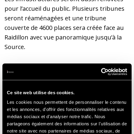
pour l’accueil du public. Plusieurs tribunes
seront réaménagées et une tribune
couverte de 4600 places sera créée face au
Raidillon avec vue panoramique jusqu’à la
Source.
Rendez-vous en juin 2022 pour l’EWC 24H
Spa Motos.
Ce site web utilise des cookies.
Les cookies nous permettent de personnaliser le contenu
Nathalie Maillet, CEO du Circuit de Spa-
et les annonces, d'offrir des fonctionnalités relatives aux
Francorchamps
médias sociaux et d'analyser notre trafic. Nous
« Par les investissements concédés dans les
partageons également des informations sur l'utilisation de
notre site avec nos partenaires de médias sociaux, de
10 prochaines années, nous démontrons que