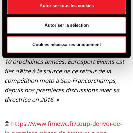
faire de Spa un circuit homologable par la
Autoriser tous les cookies
FIM sans dénaturer le tracé unique au
monde, et offrir aux fans et équipes des
Autoriser la sélection
infrastructures encore plus modernes. Une
course de 24H à Spa sera un grand rendez-
Cookies nécessaires uniquement
vous de l’EWC à partir de juin 2022, pour les
10 prochaines années. Eurosport Events est
fier d’être à la source de ce retour de la
compétition moto à Spa-Francorchamps,
depuis nos premières discussions avec sa
directrice en 2016. »
©
https://www.fimewc.fr/coup-denvoi-de-