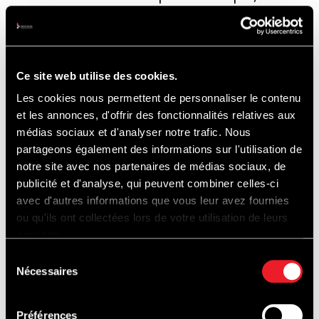
les deux M4 GT3 en Pro, le Team WRT
complétera son engagement avec des
voitures en Gold et Bronze.
Ce site web utilise des cookies.
Les cookies nous permettent de personnaliser le contenu
et les annonces, d'offrir des fonctionnalités relatives aux
médias sociaux et d'analyser notre trafic. Nous
FERRARI (296 GT3 / 488 GT3)
partageons également des informations sur l'utilisation de
notre site avec nos partenaires de médias sociaux, de
publicité et d'analyse, qui peuvent combiner celles-ci
• La marque italienne veut poursuivre sur
avec d'autres informations que vous leur avez fournies
ou qu'ils ont collectées lors de votre utilisation de leurs
sa lancée avec une nouvelle arme
services.
• 5 voitures : 2 Pro | 2 Bronze | 1 Pro-Am
Sélection
Nécessaires
du
consentement
Lauréate des CrowdStrike 24 Hours of Spa
Préférences