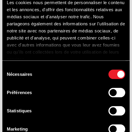
Les cookies nous permettent de personnaliser le contenu
et les annonces, d'offrir des fonctionnalités relatives aux
*Entrée par La Source (Route du Circuit)
médias sociaux et d'analyser notre trafic. Nous
Si vous ne venez pas en Porsche, suivre les
partageons également des informations sur l'utilisation de
notre site avec nos partenaires de médias sociaux, de
indications "No Porsche", les parkings
publicité et d'analyse, qui peuvent combiner celles-ci
officiels sont disponibles au prix de 8€ sur
avec d'autres informations que vous leur avez fournies
place.
ou qu'ils ont collectées lors de votre utilisation de leurs
services.
Sélection
* Les paddocks, les boxes, les Tribunes F1,
Nécessaires
du
Raidillon, terrasses des boxes endurance,
consentement
etc... seront accessibles au public, vous
Préférences
aurez aussi accès aux chemins autour de la
piste à pied ou en trottinette.
Statistiques
*La nouvelle tribune Endurance n’est pas
Marketing