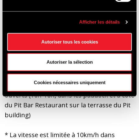
accessible durant le week-end (En
chantier,
accès strictement interdit
)
Afficher les détails
* Food & Beverage : Pit Bar Resto (terrasse
Autoriser tous les cookies
du Pit buildig), Galan F&B (divers points de
vente dans les paddocks), Arbre qui tue (bar
Autoriser la sélection
dans le bas des paddocks), etc…
Cookies nécessaires uniquement
* Les deux shops officiels du Circuit seront
ouverts (10h-16h, dans les paddock et à côté
du Pit Bar Restaurant sur la terrasse du Pit
building)
* La vitesse est limitée à 10km/h dans