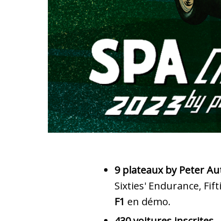
9
plateaux by Peter Aut
Sixties' Endurance, Fi
F1
en démo.
430 voitures inscrites.