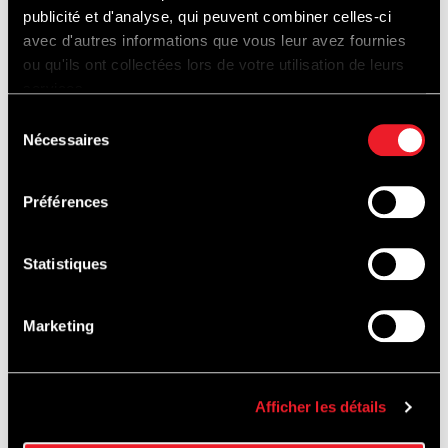
« Cette année encore, l’inauguration des nouveaux
publicité et d'analyse, qui peuvent combiner celles-ci
avec d'autres informations que vous leur avez fournies
gradins et tribune Endurance, ainsi que d’un nouvel
ou qu'ils ont collectées lors de votre utilisation de leurs
espace de loges, qui se déroule lors des FIA WEC – 6
services.
Hours of Spa-Francorchamps marque d’une très belle
Sélection
Nécessaires
du
manière le début de la saison de course au Circuit. Après
consentement
la tribune surplombant le Raidillon, c ‘est une nouvelle
Préférences
infrastructure exceptionnelle qui permet au public de
découvrir -gratuitement la majorité de la saison- une vue
Statistiques
imprenable sur la piste mais également les paddock !
Marketing
Je tiens avant tout à remercier les autorités
Afficher les détails
gouvernementales et locales présentes aujourd’hui, dont
il faut souligner le soutien sans faille mais également tous