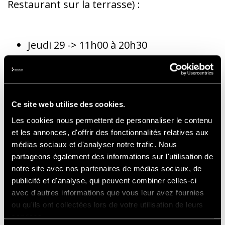
Restaurant sur la terrasse) :
Jeudi 29 -> 11h00 à 20h30
Vendredi 30 -> 10h30 à 20h00
Samedi 01 -> 10h30 à 21h00
Dimanche 02 -> 09h00 à 16h30
Ce site web utilise des cookies.
Les cookies nous permettent de personnaliser le contenu
et les annonces, d'offrir des fonctionnalités relatives aux
Shop Paddock (proche de la tour Hankook) :
médias sociaux et d'analyser notre trafic. Nous
partageons également des informations sur l'utilisation de
notre site avec nos partenaires de médias sociaux, de
publicité et d'analyse, qui peuvent combiner celles-ci
Jeudi 29 -> 11h00 à 19h30
avec d'autres informations que vous leur avez fournies
Vendredi 30 -> 10h30 à 19h30
ou qu'ils ont collectées lors de votre utilisation de leurs
services.
Samedi 01 -> 10h30 à 19h30