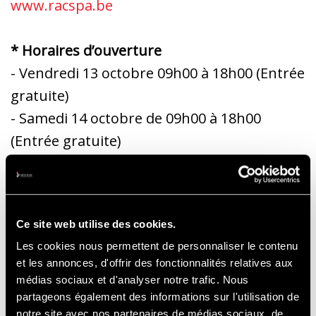
www.racspa.be
* Horaires d’ouverture
- Vendredi 13 octobre 09h00 à 18h00 (Entrée
gratuite)
- Samedi 14 octobre de 09h00 à 18h00
(Entrée gratuite)
- Dimanche 15 octobre de 09h00 à 18h00
(Entrée gratuite)
-----
Ce site web utilise des cookies.
* Accès public / parking :
Les cookies nous permettent de personnaliser le contenu
et les annonces, d'offrir des fonctionnalités relatives aux
médias sociaux et d'analyser notre trafic. Nous
Merci de privilégier l’entrée « Spectateurs »
partageons également des informations sur l'utilisation de
par « Ster », depuis les parkings P1 et P2.
notre site avec nos partenaires de médias sociaux, de