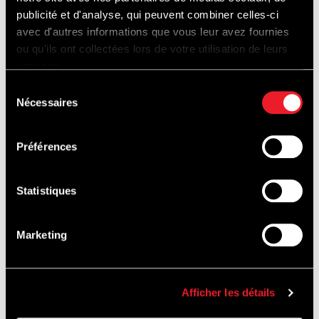
Parking :
publicité et d'analyse, qui peuvent combiner celles-ci
avec d'autres informations que vous leur avez fournies
Vendredi : gratuit
ou qu'ils ont collectées lors de votre utilisation de leurs
Samedi : 8€/jour
services.
Dimanche : 8€/jour
Sélection
Nécessaires
du
Pas de prévente. Paiement par carte
consentement
uniquement.
Préférences
Adresse parking : Route du Fagnou 4, 4970
Stavelot
Statistiques
Entrée piétonne Source, Combes,
Marketing
Blanchimont ouverte également.
-----
* Entrée gratuite
Afficher les détails
-----