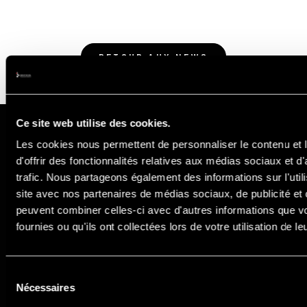
RETOUR AUX NEWS
Ce site web utilise des cookies.
NEWSLETTER
Les cookies nous permettent de personnaliser le contenu et
d'offrir des fonctionnalités relatives aux médias sociaux et d
trafic. Nous partageons également des informations sur l'utili
Soyez les premiers à découvrir nos
site avec nos partenaires de médias sociaux, de publicité et 
infos, détails des événements et
peuvent combiner celles-ci avec d'autres informations que v
offres exceptionnelles !
fournies ou qu'ils ont collectées lors de votre utilisation de l
Sélection
INSCRIPTION
Nécessaires
du
consentement