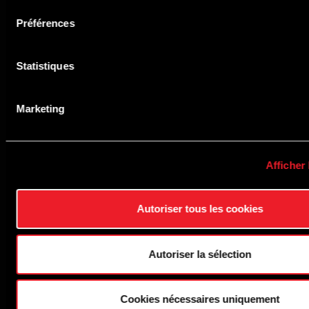
Préférences
Statistiques
ADRESSE
Route du Circuit, 55 B-4970 Francorchamps
Marketing
TÉLÉPHONE
+32 087 29 37 00
Afficher 
NOUS CONTACTER
Autoriser tous les cookies
CALENDRIER
Tous nos évènements
Autoriser la sélection
Calendrier 2026
LE CIRCUIT
Cookies nécessaires uniquement