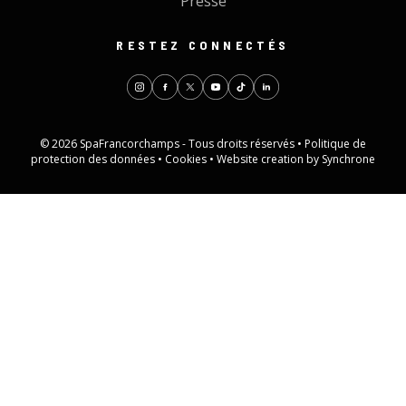
Presse
RESTEZ CONNECTÉS
© 2026 SpaFrancorchamps - Tous droits réservés •
Politique de
protection des données
•
Cookies
•
Website creation by Synchrone