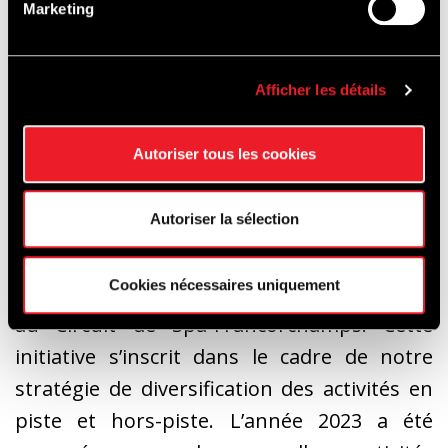
Marketing
Que vous préfériez le vélo de route, le VTT,
ou le vélo électrique, cette expérience
unique sur le Circuit de Spa-Francorchamps
Afficher les détails
est conçue pour satisfaire tous les
passionnés de cyclisme.
Autoriser tous les cookies
Autoriser la sélection
Amaury Bertholomé, Directeur général : « Je
suis très enthousiaste à l’idée d’introduire
Cookies nécessaires uniquement
cette nouvelle activité réservée au cycliste
au Circuit de Spa-Francorchamps. Cette
initiative s’inscrit dans le cadre de notre
stratégie de diversification des activités en
piste et hors-piste. L’année 2023 a été