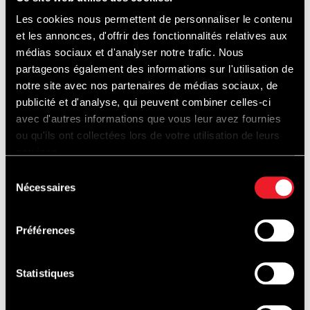
Les cookies nous permettent de personnaliser le contenu
et les annonces, d'offrir des fonctionnalités relatives aux
médias sociaux et d'analyser notre trafic. Nous
partageons également des informations sur l'utilisation de
notre site avec nos partenaires de médias sociaux, de
publicité et d'analyse, qui peuvent combiner celles-ci
avec d'autres informations que vous leur avez fournies
ou qu'ils ont collectées lors de votre utilisation de leurs
services.
Sélection
Nécessaires
du
Ouvert à tous les passionnés de vélo
consentement
Préférences
Cycliste chevronné ou amateur
Statistiques
enthousiaste, le Cycl’On Track est ouvert à
tous les niveaux et à tous les types de vélo.