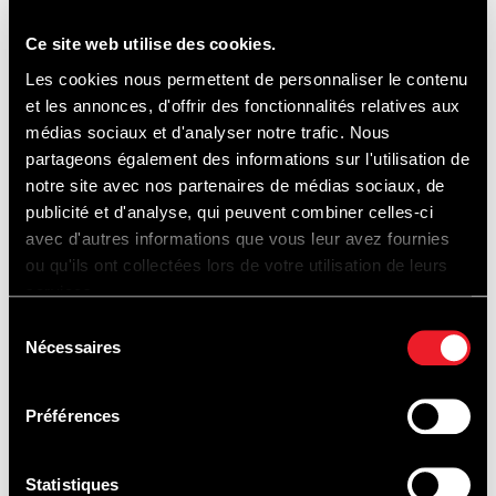
PARKING P1,P2
Ce site web utilise des cookies.
Les cookies nous permettent de personnaliser le contenu
et les annonces, d'offrir des fonctionnalités relatives aux
Auto 12 € / jour, Moto 10 € / jour,
en vente
médias sociaux et d'analyser notre trafic. Nous
partageons également des informations sur l'utilisation de
sur place uniquement, paiement par carte
notre site avec nos partenaires de médias sociaux, de
uniquement.
publicité et d'analyse, qui peuvent combiner celles-ci
avec d'autres informations que vous leur avez fournies
ou qu'ils ont collectées lors de votre utilisation de leurs
GRATUIT LE VENDREDI
services.
Sélection
Nécessaires
du
consentement
PLAN ACCÈS DU CIRCUIT
Préférences
CAMPING :
Statistiques