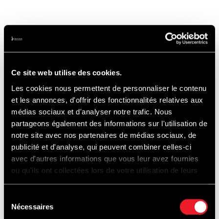
!! Travaux, référez-vous au site du Bug
Show, onglet "Plan" en cliquant ci-dessous
Ce site web utilise des cookies.
Les cookies nous permettent de personnaliser le contenu
PLAN ACCES DU CIRCUIT
et les annonces, d'offrir des fonctionnalités relatives aux
médias sociaux et d'analyser notre trafic. Nous
partageons également des informations sur l'utilisation de
PERSONNES À MOBILITÉ RÉDUITE :
notre site avec nos partenaires de médias sociaux, de
publicité et d'analyse, qui peuvent combiner celles-ci
avec d'autres informations que vous leur avez fournies
Accès via parking P1, entrée Ster. Pour
ou qu'ils ont collectées lors de votre utilisation de leurs
services.
accéder aux paddocks, dirigez-vous vers le
Sélection
bas de l’espace Stadium (côté Raidillon), puis
Nécessaires
du
traversez le tunnel de l’Eau Rouge.