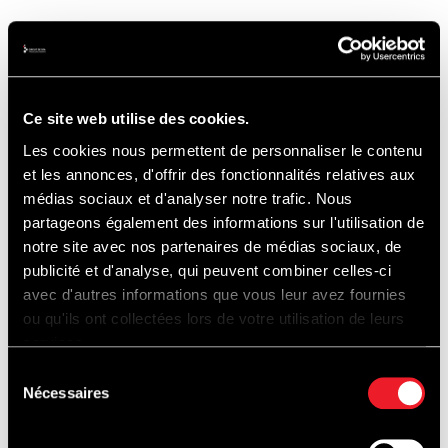
Lien ->
https://superspa.be/fr/
Ce site web utilise des cookies.
TIMETABLE
Les cookies nous permettent de personnaliser le contenu
et les annonces, d'offrir des fonctionnalités relatives aux
médias sociaux et d'analyser notre trafic. Nous
partageons également des informations sur l'utilisation de
PLAN DE L'EVENEMENT
notre site avec nos partenaires de médias sociaux, de
publicité et d'analyse, qui peuvent combiner celles-ci
avec d'autres informations que vous leur avez fournies
INFOS PRATIQUES :
ou qu'ils ont collectées lors de votre utilisation de leurs
services.
Sélection
DATES & HORAIRES D'OUVERTURE
:
Nécessaires
du
consentement