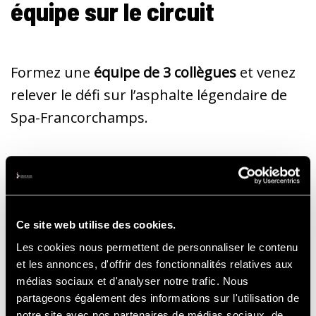
équipe sur le circuit
Formez une
équipe de 3 collègues
et venez
relever le défi sur l’asphalte légendaire de
Spa-Francorchamps.
Le principe :
Ce site web utilise des cookies.
Le premier équipier
s’élance pour
3
Les cookies nous permettent de personnaliser le contenu
tours du circuit
et les annonces, d'offrir des fonctionnalités relatives aux
À chaque tour
, un nouveau coéquipier
médias sociaux et d'analyser notre trafic. Nous
partageons également des informations sur l'utilisation de
rejoint la course
notre site avec nos partenaires de médias sociaux, de