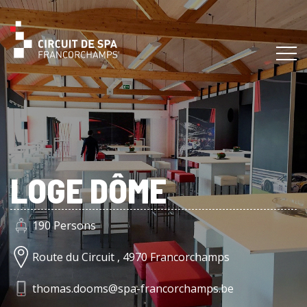
LOGE DÔME
190 Persons
Route du Circuit , 4970 Francorchamps
thomas.dooms@spa-francorchamps.be