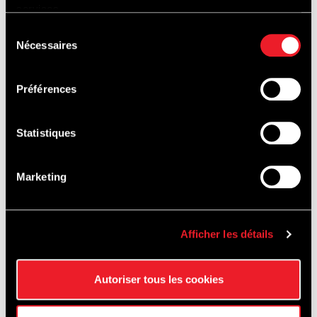
services.
Sélection
Nécessaires
du
consentement
Préférences
Statistiques
SCHOOLING
Marketing
& CAR HIRE
Afficher les détails
Autoriser tous les cookies