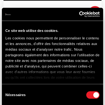
21-22-23
AUGUST
2026
Ce site web utilise des cookies.
Les cookies nous permettent de personnaliser le contenu
ALSO WORTH
et les annonces, d'offrir des fonctionnalités relatives aux
médias sociaux et d'analyser notre trafic. Nous
partageons également des informations sur l'utilisation de
notre site avec nos partenaires de médias sociaux, de
DISCOVERING...
publicité et d'analyse, qui peuvent combiner celles-ci
avec d'autres informations que vous leur avez fournies
ou qu'ils ont collectées lors de votre utilisation de leurs
services.
Sélection
TRACK
Nécessaires
du
consentement