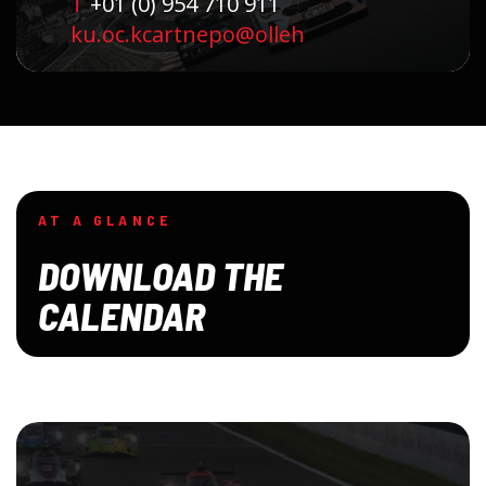
T
+01 (0) 954 710 911
ku.oc.kcartnepo@olleh
AT A GLANCE
DOWNLOAD THE
CALENDAR