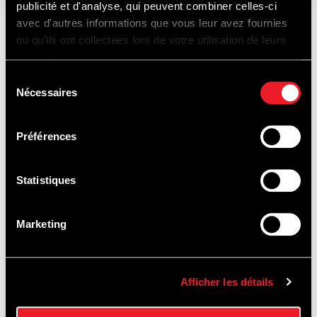
publicité et d'analyse, qui peuvent combiner celles-ci
avec d'autres informations que vous leur avez fournies
ou qu'ils ont collectées lors de votre utilisation de leurs
ALSO WORTH
services.
Sélection
Nécessaires
du
consentement
DISCOVERING...
Préférences
Statistiques
TRACK
Marketing
EXPERIENCES
Afficher les détails