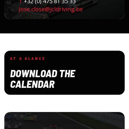
T
+32 (0) 475 81 35 33
Jose.close@jcldriving.be
AT A GLANCE
DOWNLOAD THE
CALENDAR