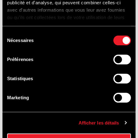
publicité et d'analyse, qui peuvent combiner celles-ci
avec d'autres informations que vous leur avez fournies
ou qu'ils ont collectées lors de votre utilisation de leurs
ALSO WORTH
services.
Sélection
Nécessaires
du
consentement
DISCOVERING...
Préférences
Statistiques
TRACK
Marketing
EXPERIENCES
Afficher les détails