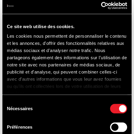
Ce site web utilise des cookies.
ALSO WORTH
Les cookies nous permettent de personnaliser le contenu
et les annonces, d'offrir des fonctionnalités relatives aux
médias sociaux et d'analyser notre trafic. Nous
DISCOVERING...
partageons également des informations sur l'utilisation de
notre site avec nos partenaires de médias sociaux, de
publicité et d'analyse, qui peuvent combiner celles-ci
avec d'autres informations que vous leur avez fournies
ou qu'ils ont collectées lors de votre utilisation de leurs
services.
TRACK
Sélection
EXPERIENCES
Nécessaires
du
consentement
Préférences