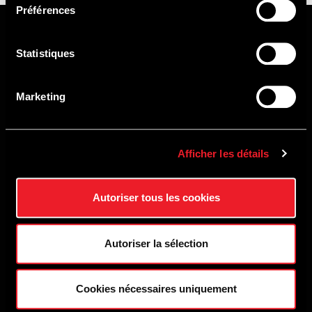
Préférences
NEWSLETTER
Statistiques
Be the first to find out about our news,
Marketing
events and special offers!
Afficher les détails
REGISTER
Autoriser tous les cookies
Autoriser la sélection
ADDRESS
Cookies nécessaires uniquement
Route du Circuit, 55 B-4970 Francorchamps