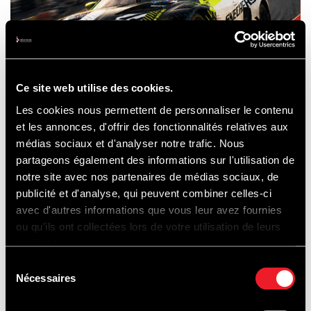
Ce site web utilise des cookies.
Les cookies nous permettent de personnaliser le contenu
et les annonces, d'offrir des fonctionnalités relatives aux
médias sociaux et d'analyser notre trafic. Nous
Source :
Circuit de Spa-Francorchamps
partageons également des informations sur l'utilisation de
notre site avec nos partenaires de médias sociaux, de
publicité et d'analyse, qui peuvent combiner celles-ci
avec d'autres informations que vous leur avez fournies
ou qu'ils ont collectées lors de votre utilisation de leurs
services.
Sélection
BACK TO NEWS
Nécessaires
du
consentement