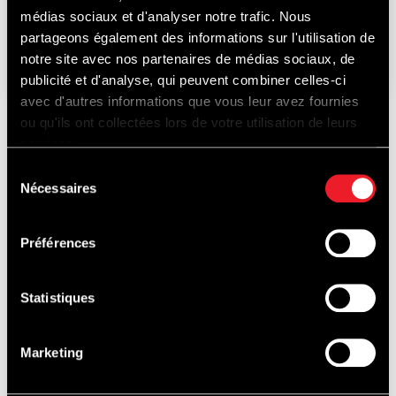
médias sociaux et d'analyser notre trafic. Nous
21-22-23
partageons également des informations sur l'utilisation de
AOÛT
2026
notre site avec nos partenaires de médias sociaux, de
publicité et d'analyse, qui peuvent combiner celles-ci
avec d'autres informations que vous leur avez fournies
ou qu'ils ont collectées lors de votre utilisation de leurs
services.
A DÉCOUVRIR
Sélection
Nécessaires
du
consentement
AUSSI...
Préférences
Statistiques
Marketing
BAPTÊMES