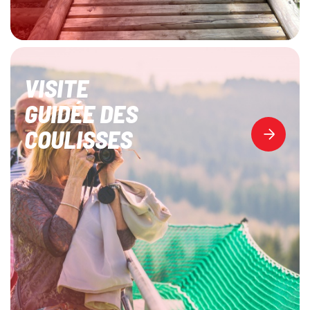
VISITE
GUIDÉE DES
COULISSES