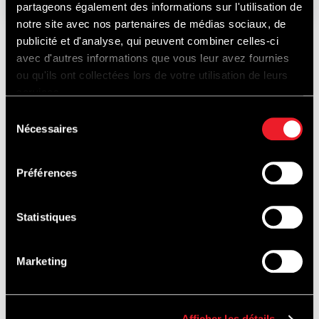
partageons également des informations sur l'utilisation de
notre site avec nos partenaires de médias sociaux, de
publicité et d'analyse, qui peuvent combiner celles-ci
avec d'autres informations que vous leur avez fournies
ONTDEK
ou qu'ils ont collectées lors de votre utilisation de leurs
services.
Sélection
Nécessaires
du
OOK...
consentement
Préférences
Statistiques
PISTEDOPEN
Marketing
Afficher les détails