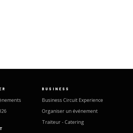
ER
BUSINESS
vènements
Business Circuit Experience
026
Organiser un événement
Traiteur - Catering
IT