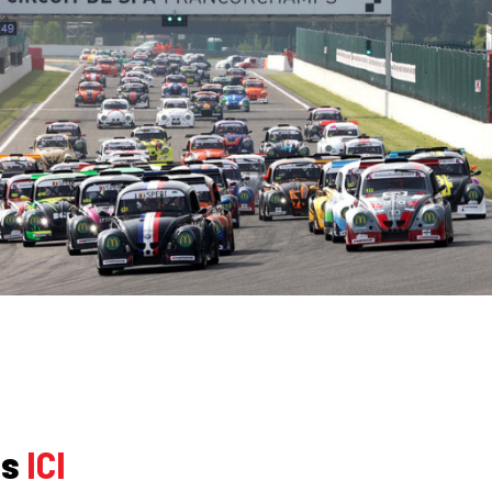
ns
ICI