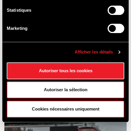
Statistiques
Marketing
Afficher les détails
Autoriser tous les cookies
FAHRTRAINING
Autoriser la sélection
&
AUTOVERMIETUNG
Cookies nécessaires uniquement