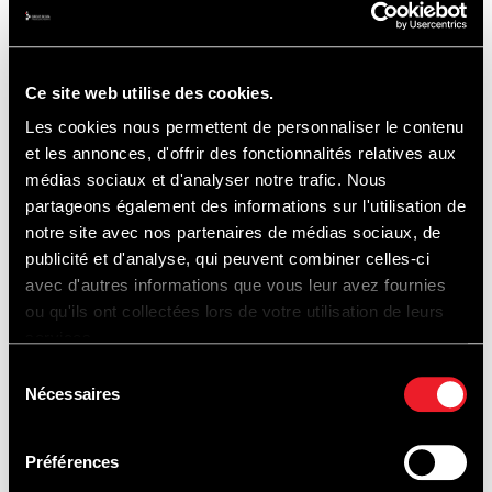
EBENFALLS ZU
ENTDECKEN...
Ce site web utilise des cookies.
Les cookies nous permettent de personnaliser le contenu
et les annonces, d'offrir des fonctionnalités relatives aux
médias sociaux et d'analyser notre trafic. Nous
partageons également des informations sur l'utilisation de
JUNGFERNFAHRTEN
notre site avec nos partenaires de médias sociaux, de
AUF DER
publicité et d'analyse, qui peuvent combiner celles-ci
avec d'autres informations que vous leur avez fournies
RENNSTRECKE
ou qu'ils ont collectées lors de votre utilisation de leurs
services.
Sélection
Nécessaires
du
consentement
Préférences