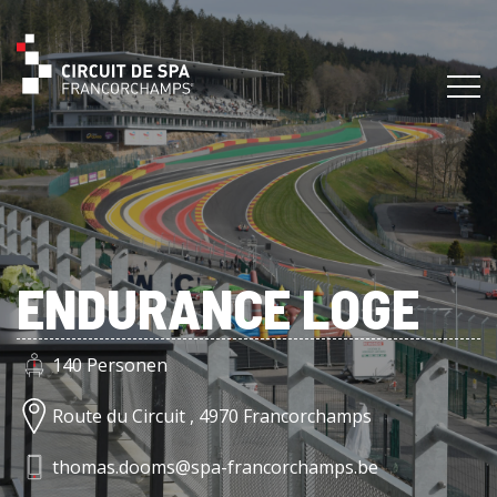
ENDURANCE LOGE
140 Personen
Route du Circuit , 4970 Francorchamps
thomas.dooms@spa-francorchamps.be