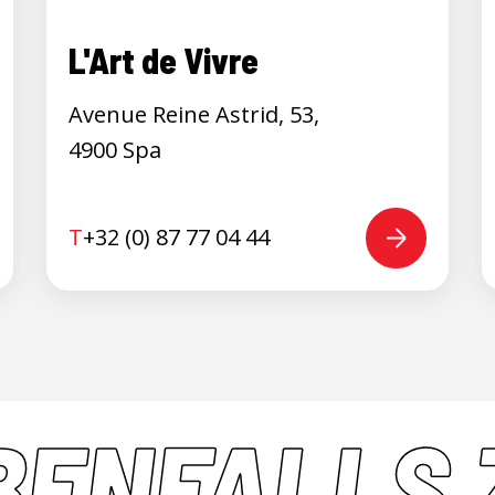
L'Art de Vivre
Avenue Reine Astrid, 53,
4900 Spa
T
+32 (0) 87 77 04 44
BENFALLS 