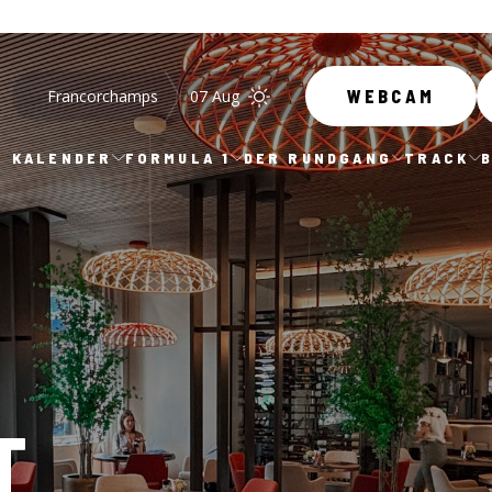
Francorchamps
07 Aug
WEBCAM
KALENDER
FORMULA 1
DER RUNDGANG
TRACK
T