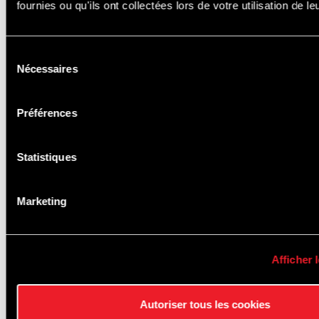
fournies ou qu'ils ont collectées lors de votre utilisation de l
Sélection
Nécessaires
du
consentement
Préférences
Statistiques
SPAZIERWEGE
Marketing
Afficher l
Autoriser tous les cookies