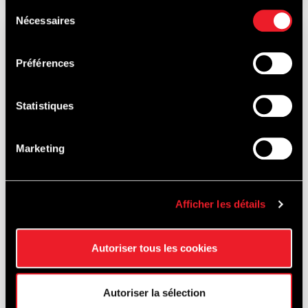
Sélection
Nécessaires
du
consentement
RACE
Préférences
Statistiques
Marketing
Afficher les détails
ELMS - 4 HOURS OF SPA
Autoriser tous les cookies
- FRANCORCHAMPS
Autoriser la sélection