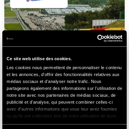
Ce site web utilise des cookies.
Les cookies nous permettent de personnaliser le contenu
BIKERS' FESTIVAL
et les annonces, d'offrir des fonctionnalités relatives aux
médias sociaux et d'analyser notre trafic. Nous
partageons également des informations sur l'utilisation de
notre site avec nos partenaires de médias sociaux, de
publicité et d'analyse, qui peuvent combiner celles-ci
avec d'autres informations que vous leur avez fournies
15-16
AUGUST
ou qu'ils ont collectées lors de votre utilisation de leurs
2026
services.