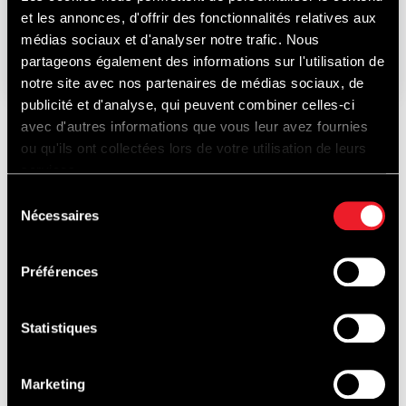
et les annonces, d'offrir des fonctionnalités relatives aux
21-22-23
médias sociaux et d'analyser notre trafic. Nous
AUGUST
2026
partageons également des informations sur l'utilisation de
notre site avec nos partenaires de médias sociaux, de
publicité et d'analyse, qui peuvent combiner celles-ci
avec d'autres informations que vous leur avez fournies
ou qu'ils ont collectées lors de votre utilisation de leurs
EBENFALLS ZU
services.
Sélection
Nécessaires
du
consentement
ENTDECKEN...
Préférences
Statistiques
JUNGFERNFAHRTEN
Marketing