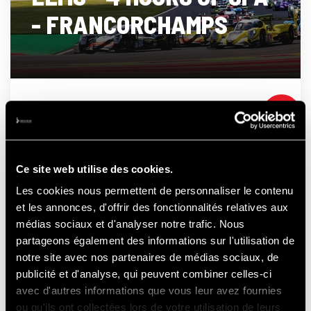
- FRANCORCHAMPS
21-22-23
AUGUST
2026
Ce site web utilise des cookies.
Les cookies nous permettent de personnaliser le contenu
EBENFALLS ZU
et les annonces, d'offrir des fonctionnalités relatives aux
médias sociaux et d'analyser notre trafic. Nous
partageons également des informations sur l'utilisation de
notre site avec nos partenaires de médias sociaux, de
ENTDECKEN...
publicité et d'analyse, qui peuvent combiner celles-ci
avec d'autres informations que vous leur avez fournies
ou qu'ils ont collectées lors de votre utilisation de leurs