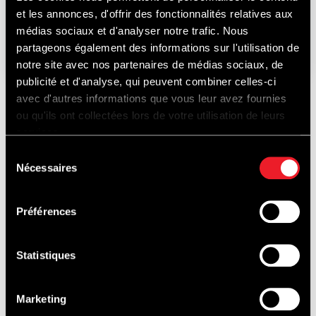
et les annonces, d'offrir des fonctionnalités relatives aux
21-22-23
médias sociaux et d'analyser notre trafic. Nous
AUGUST
2026
partageons également des informations sur l'utilisation de
notre site avec nos partenaires de médias sociaux, de
publicité et d'analyse, qui peuvent combiner celles-ci
avec d'autres informations que vous leur avez fournies
ou qu'ils ont collectées lors de votre utilisation de leurs
EBENFALLS ZU
services.
Sélection
Nécessaires
du
consentement
ENTDECKEN...
Préférences
Statistiques
JUNGFERNFAHRTEN
Marketing