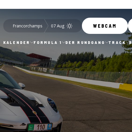
Francorchamps
07 Aug
WEBCAM
KALENDER
FORMULA 1
DER RUNDGANG
TRACK