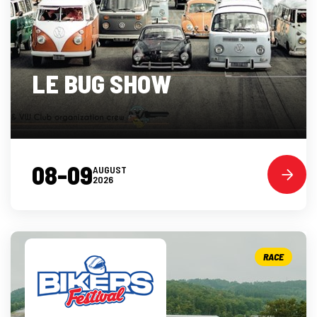
LE BUG SHOW
08-09
AUGUST
2026
RACE