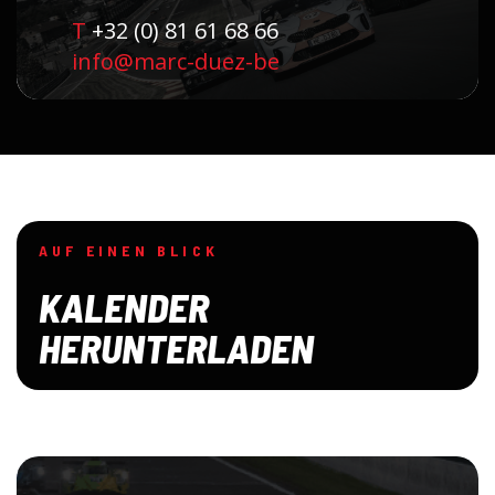
T
+32 (0) 81 61 68 66
info@marc-duez-be
AUF EINEN BLICK
KALENDER
HERUNTERLADEN