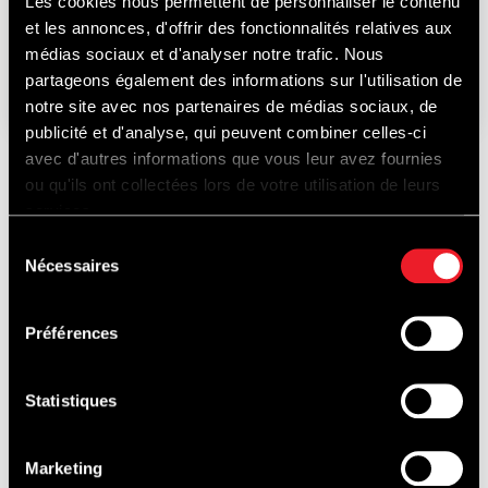
Les cookies nous permettent de personnaliser le contenu
et les annonces, d'offrir des fonctionnalités relatives aux
médias sociaux et d'analyser notre trafic. Nous
21-22-23
AUGUST
2026
partageons également des informations sur l'utilisation de
notre site avec nos partenaires de médias sociaux, de
publicité et d'analyse, qui peuvent combiner celles-ci
avec d'autres informations que vous leur avez fournies
ou qu'ils ont collectées lors de votre utilisation de leurs
EBENFALLS ZU
services.
Sélection
Nécessaires
du
consentement
ENTDECKEN...
Préférences
Statistiques
JUNGFERNFAHRTEN
Marketing