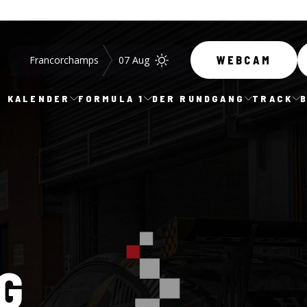
Francorchamps
07 Aug
WEBCAM
KALENDER
FORMULA 1
DER RUNDGANG
TRACK
G