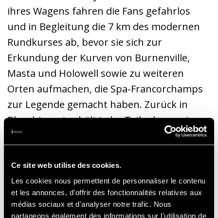
ihres Wagens fahren die Fans gefahrlos
und in Begleitung die 7 km des modernen
Rundkurses ab, bevor sie sich zur
Erkundung der Kurven von Burnenville,
Masta und Holowell sowie zu weiteren
Orten aufmachen, die Spa-Francorchamps
zur Legende gemacht haben. Zurück in
Blanchimont erhält jeder Teilnehmer ein
Andenken an seine Tour!
Ce site web utilise des cookies.
Eine Gelegenheit, um in diesem Sommer
Les cookies nous permettent de personnaliser le contenu
eine schöne Zeit auf der Rennstrecke von
et les annonces, d'offrir des fonctionnalités relatives aux
Spa-Francorchamps zu verbringen.
médias sociaux et d'analyser notre trafic. Nous
partageons également des informations sur l'utilisation de