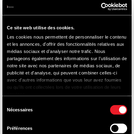
* Die beiden offiziellen Shops der Rennstrecke haben
geöffnet (9-18 Uhr, in den Paddocks und neben dem
Pit Bar Restaurant auf der Terrasse des Pit Building)
Ce site web utilise des cookies.
Les cookies nous permettent de personnaliser le contenu
et les annonces, d'offrir des fonctionnalités relatives aux
* Aus Sicherheitsgründen ist die Geschwindigkeit auf
médias sociaux et d'analyser notre trafic. Nous
partageons également des informations sur l'utilisation de
dem Gelände der Rennstrecke auf 10 km/h beschränkt
notre site avec nos partenaires de médias sociaux, de
publicité et d'analyse, qui peuvent combiner celles-ci
avec d'autres informations que vous leur avez fournies
* Zugang für Personen mit eingeschränkter Mobilität
ou qu'ils ont collectées lors de votre utilisation de leurs
services.
möglich
Sélection
Nécessaires
du
consentement
* Hunde nicht erlaubt
Préférences