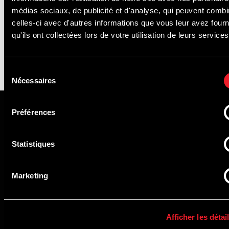
médias sociaux, de publicité et d'analyse, qui peuvent combi
celles-ci avec d'autres informations que vous leur avez four
qu'ils ont collectées lors de votre utilisation de leurs services
RETOUR AUX NEWS
Sélection
Nécessaires
du
consentement
Préférences
NEWSLETTER
Statistiques
Seien Sie unter den Ersten, die
Informationen, Veranstaltungsdetails und
Marketing
tolle Angebote finden!
Afficher les détai
REGISTRIEREN