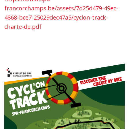
francorchamps.be/assets/7d25d479-49ec-
4868-bce7-25029dec47a5/cyclon-track-
charte-de.pdf