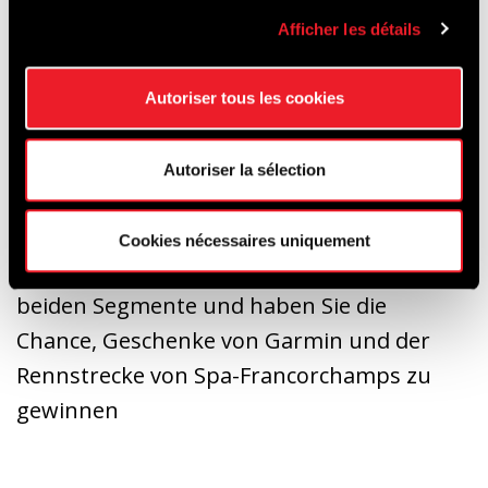
https://www.strava.com/segments/36479187
Afficher les détails
Autoriser tous les cookies
Start line :
https://www.strava.com/segments/36471490
Autoriser la sélection
Cookies nécessaires uniquement
Seien Sie der Schnellste in einem dieser
beiden Segmente und haben Sie die
Chance, Geschenke von Garmin und der
Rennstrecke von Spa-Francorchamps zu
gewinnen