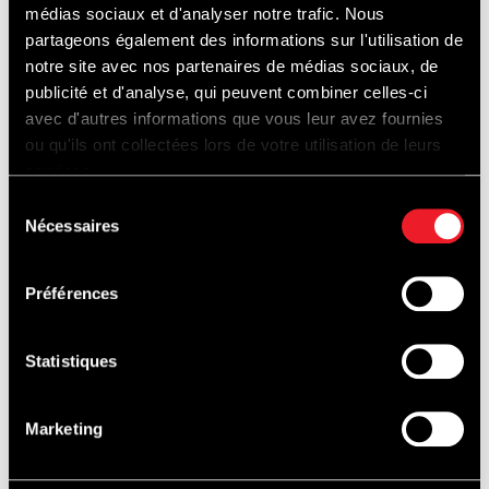
20.00 Uhr
médias sociaux et d'analyser notre trafic. Nous
partageons également des informations sur l'utilisation de
notre site avec nos partenaires de médias sociaux, de
gegen
21:30 Uhr
(andere Daten) je nach
publicité et d'analyse, qui peuvent combiner celles-ci
avec d'autres informations que vous leur avez fournies
Lichtverhältnissen.
ou qu'ils ont collectées lors de votre utilisation de leurs
services.
Sélection
Nécessaires
du
consentement
STRAVA CHALLENGE :
Préférences
Es wurden zwei Segmente erstellt: "Le
Statistiques
Raidillon" & "Start line "!
Marketing
Le Raidillon :