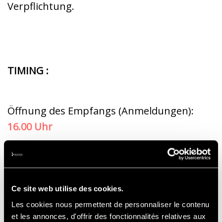
Verpflichtung.
TIMING :
Öffnung des Empfangs (Anmeldungen):
16.00 Uhr
Beginn der Aktivität:
18.15 Uhr
Ce site web utilise des cookies.
Ende der Aktivität auf der Strecke: gegen
Les cookies nous permettent de personnaliser le contenu
et les annonces, d'offrir des fonctionnalités relatives aux